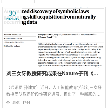
30
2024-05
刘三女牙教授研究成果在Nature子刊《Nature Computational Science》上发表
（通讯员 孙建文）近日，人工智能教育学部刘三女牙
教授团队取得阶段性研究进展，提出了一种新颖的学
习规律挖掘方法，能够从自然发生的大规模行为数据
浏览：
1744
中揭示认知技能习得的规律，为教育科学研究提供了