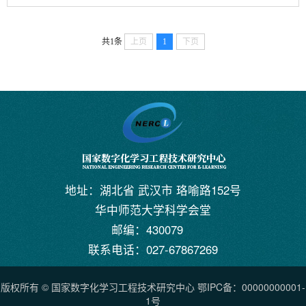
一种高效的、更具潜力的研究工具。相关成果
“Automated discovery of symbolic laws governing skill
共1条
上页
1
下页
acquisition from naturally occurring data”在Nature子
刊《自然-计算科学》(Nature Computational Science)
在线发表。认知......
地址：湖北省 武汉市 珞喻路152号
华中师范大学科学会堂
邮编：430079
联系电话：027-67867269
版权所有 © 国家数字化学习工程技术研究中心 鄂IPC备：00000000001-
1号