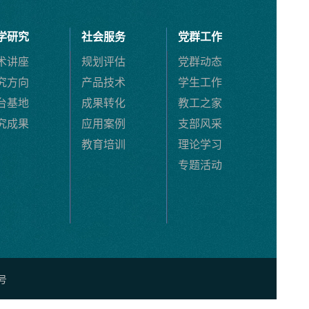
学研究
社会服务
党群工作
术讲座
规划评估
党群动态
究方向
产品技术
学生工作
台基地
成果转化
教工之家
究成果
应用案例
支部风采
教育培训
理论学习
专题活动
号