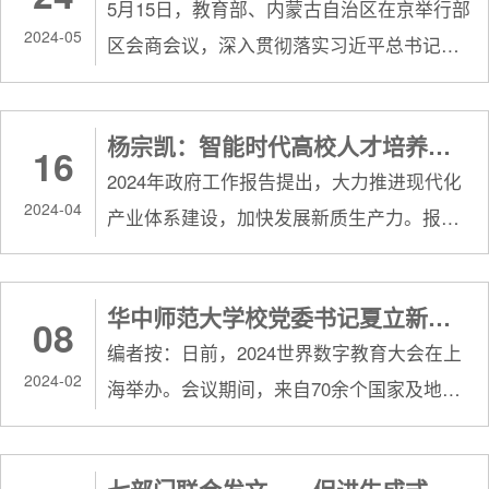
5月15日，教育部、内蒙古自治区在京举行部
发展，数据已经成为继土地、劳动力、资
解读 图据教育部网站杨宗凯从四方面解读了
2024-05
区会商会议，深入贯彻落实习近平总书记在
本、技术之后的新型生产要素，在数字化、
此次发布的《...
新时代推动东北全面振兴座谈会、新时代推
网络化、智能化的进程中发挥着基础性、战
动西部大开发座谈会上的重要讲话和对内蒙
略性作用。截止到2023年底，我国数据生产
杨宗凯：智能时代高校人才培养的新使命
16
古改革发展的重要指示批示精神，共谋教育
总量超过32泽字节（ZB），数据流引领推动
2024年政府工作报告提出，大力推进现代化
改革发展，助力内蒙古不断积聚助推强国建
信息流、...
2024-04
产业体系建设，加快发展新质生产力。报告
设、引领强区谋划的新动能。教育部党组书
强调，深化大数据、人工智能等研发应用，
记、部长怀进鹏，内蒙古自治区党委副书
开展“人工智能+”行动，打造具有国际竞争力
记、自治区主席王莉霞出席会议并讲话。教
华中师范大学校党委书记夏立新接受《光明日报》访谈：加快推进高等教育数字化转型
08
的数字产业集群。 深化大数据、人工智能等
育部党组成员、副部长吴岩、王光彦，自治
编者按：日前，2024世界数字教育大会在上
研发应用，开展“人工智能+”行动都需要人才
区副主席包献华，自...
2024-02
海举办。会议期间，来自70余个国家及地区
的支撑。面对新科技革命浪潮奔涌向前、世
的800余名嘉宾，围绕“数字教育：应用、共
界百年未有之大变局加速演进，高等学府肩
享、创新”主题，深入探讨世界数字教育变革
负着人才培养的使命，可谓责无旁贷。为“人