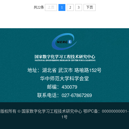
部、科学技术部、工业和信息化部、公安
共22条
上页
1
2
3
下页
总书记关于网络强国的重要思想为指导，深
部、国家广播电视总局同意，现予公布，自
入贯彻党的二十大精神，按照夯实基础、赋
2023年8月15日起施行...
能全局、强化能力、优化环境的战略路径，
全面提升数字中国建设的整体性、系统性、
协同性，促进数字经济和实体经济深度融
合，以数字化驱动生产生活和治理方式变
革。近年来，以人工智能技...
地址：湖北省 武汉市 珞喻路152号
华中师范大学科学会堂
邮编：430079
联系电话：027-67867269
版权所有 © 国家数字化学习工程技术研究中心 鄂IPC备：00000000001-
1号