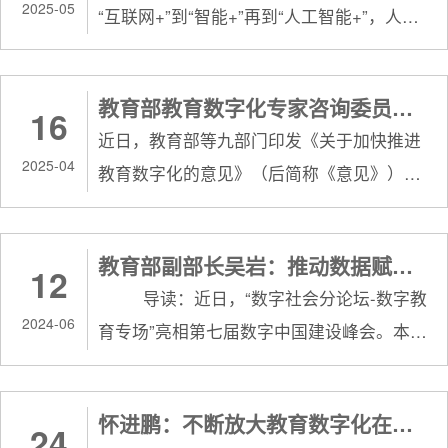
2025-05
“互联网+”到“智能+”再到“人工智能+”，人工
智能的深度融合正推动千行百业向智能化、
数字化方向转型，给教育带来了全新的挑战
教育部教育数字化专家咨询委员会主任：全面促进人工智能助力教育的变革
16
和机遇。华中师范大学提前布局教育信息
近日，教育部等九部门印发《关于加快推进
化，2024年启动“教育数字化转型专项行动计
2025-04
教育数字化的意见》（后简称《意见》）。4
划”，把人工智能赋能高质量发展作为学校改
月16日，在教育部举行的新闻发布会上，教
革发展的全面战略和优先战略，取得积极成
育部教育数字化专家咨询委员会主任、武汉
效。面向未来，学校如何发挥教育数字化先
教育部副部长吴岩：推动数据赋能教育变革创新，加快研制教育专用大模型
12
理工大学校长杨宗凯在对《意见》作专家解
发优势，在推动人工智能在人才培养和教师
导读：近日，“数字社会分论坛-数字教
读时表示，要根据技术发展的形势，调整学
教育上展现新作为？...
2024-06
育专场”亮相第七届数字中国建设峰会。本届
科专业布局，培养师生的基础能力，深化人
活动以“数据赋能教育变革创新”为主题，由
工智能与教、学、管、评、研等场景融合。
教育部主办。 教育部党组成员、副部长吴岩
▲教育部教育数字化专家咨询委员会主任、
怀进鹏：不断放大教育数字化在支撑引领教育现代化、建设教育强区中的叠加倍增效应
24
在活动致辞时表示，随着数字技术的革命性
武汉理工大学校长杨宗凯对《意见》作专家