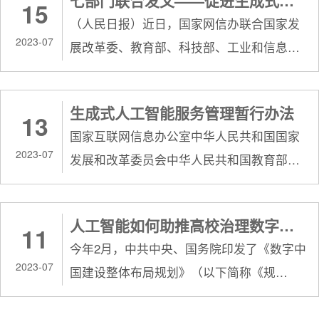
七部门联合发文——促进生成式人工智能健康发展和规范应用
15
与合作。校党委书记夏立新与其他专家应邀
工智能+”人才茁壮成长培厚土壤，高校怎样
（人民日报）近日，国家网信办联合国家发
接受《光明日报》访谈，围绕如何用好数字
作为？...
2023-07
展改革委、教育部、科技部、工业和信息化
技术，赋能各级各类教育质量提升，加快建
部、公安部、广电总局公布《生成式人工智
成“人人皆学、处处能学、时时可学”的学习
能服务管理暂行办法》（以下简称《办
型社会，分享思考与实践。现全文转载如
生成式人工智能服务管理暂行办法
13
法》），自今年8月15日起施行。国家网信办
下：加快数字化转型 推动教育高质量发展访
国家互联网信息办公室中华人民共和国国家
有关负责人表示，出台《办法》，旨在促进
谈嘉宾：西北...
2023-07
发展和改革委员会中华人民共和国教育部中
生成式人工智能健康发展和规范应用，维护
华人民共和国科学技术部中华人民共和国工
国家安全和社会公共利益，保护公民、法人
业和信息化部中华人民共和国公安部国家广
和其他组织的合法权益。采取有效措施鼓励
人工智能如何助推高校治理数字化转型
11
播电视总局令第15号《生成式人工智能服务
生成式人工智能创新发展作为关键通用技
今年2月，中共中央、国务院印发了《数字中
管理暂行办法》已经2023年5月23日国家互
术，生成式人工智能对人...
2023-07
国建设整体布局规划》（以下简称《规
联网信息办公室2023年第12次室务会会议审
划》）。《规划》强调，要坚持以习近平新
议通过，并经国家发展和改革委员会、教育
时代中国特色社会主义思想，特别是习近平