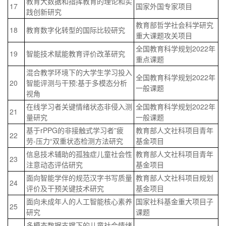
教育大数据和指挥教育的理论和实
17
国家外国专家项目
践创新研究
教育部哲学社会科学研究
18
教育数字化转型的国际比较研究
重大课题攻关项目
全国教育科学规划2022年
19
智能技术赋能教育评价改革研究
重点课题
混合教学环境下的大学生学习投入
全国教育科学规划2022年
20
智能评测与干预:基于多模态分析
一般课题
视角
在线学习者关键情绪状态非侵入测
全国教育科学规划2022年
21
量研究
一般课题
基于rPPG的非接触式学习者”疲
教育部人文社科项目青年
22
劳-压力“双重状态检测方法研究
基金项目
信息技术辅助的孤独症儿童社会性
教育部人文社科项目青年
23
注意动态评估研究
基金项目
面向智能学伴的规范汉字书写质量
教育部人文社科项目规划
24
评价及干预关键技术研究
基金项目
面向未成年人的人工智能核心素养
国家社科基金重大项目子
25
研究
课题
多模态数据支撑下的儿童社会情绪