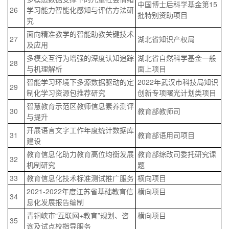
中国博士后科学基金第15
26
学习能力智能化感知与评估方法研
批特别资助项目
究
面向精准教学的智能助教关键技术
27
湖北省知识产权局
及应用
多模交互行为增强的深度认知追踪
湖北省自然科学基金一般
28
与机理解析
面上项目
智能学习环境下多源数据驱动的定
2022年武汉市科技局知识
29
制化学习资源包推荐研究
创新专项曙光计划类项目
智慧教育示范区教师信息素养测评
30
教育部教师司
与提升
开展语言文字工作年度统计数据库
31
教育部语用司项目
建设
教育信息化助力教育高位均衡发展
教育部综改司委托研究课
32
机制研究
题
33
教育信息化技术标准测试推广服务
横向项目
2021-2022年度江苏省基础教育信
横向项目
34
息化发展报告编制
青铜峡市“互联网+教育”规划、咨
横向项目
35
询及试点校指导服务