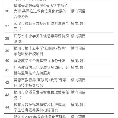
福建天晴数码有限公司&华中师范
36
大学 共同推进教育信息化发展的
横向项目
合作协议
武汉市教育大数据应用体系建设合
横向项目
37
同书
江苏省中小学师生信息素养评价监
横向项目
38
测项目
银川市第十五中学“互联网+教育”
横向项目
39
示范区标杆校项目
40
智能教学平台课堂交互服务开发
横向项目
广西教育信息化发展状况调研、分
横向项目
41
析与监测技术支持服务
吴忠市教育局“互联网+教育”专家
横向项目
42
包市技术指导服务
银川市高质量发展智库管理使用任
横向项目
43
务书
教育大数据标准框架及标准体系、
横向项目
44
学生信息素养评价指标研究
浙江省2022年教育信息化基础性
横向项目