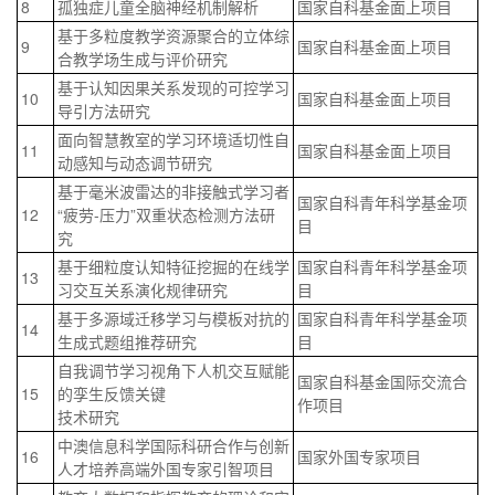
8
孤独症儿童全脑神经机制解析
国家自科基金面上项目
基于多粒度教学资源聚合的立体综
9
国家自科基金面上项目
合教学场生成与评价研究
基于认知因果关系发现的可控学习
10
国家自科基金面上项目
导引方法研究
面向智慧教室的学习环境适切性自
11
国家自科基金面上项目
动感知与动态调节研究
基于毫米波雷达的非接触式学习者
国家自科青年科学基金项
12
“疲劳-压力”双重状态检测方法研
目
究
基于细粒度认知特征挖掘的在线学
国家自科青年科学基金项
13
习交互关系演化规律研究
目
基于多源域迁移学习与模板对抗的
国家自科青年科学基金项
14
生成式题组推荐研究
目
自我调节学习视角下人机交互赋能
国家自科基金国际交流合
15
的孪生反馈关键
作项目
技术研究
中澳信息科学国际科研合作与创新
16
国家外国专家项目
人才培养高端外国专家引智项目