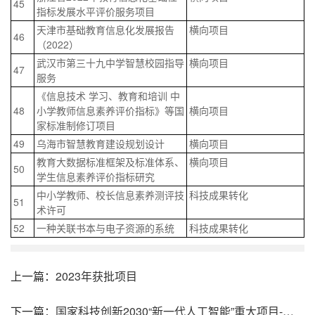
45
指标发展水平评价服务项目
天津市基础教育信息化发展报告
横向项目
46
（2022）
武汉市第三十九中学智慧校园指导
横向项目
47
服务
《信息技术 学习、教育和培训 中
48
小学教师信息素养评价指标》等国
横向项目
家标准制修订项目
49
乌海市智慧教育建设规划设计
横向项目
教育大数据标准框架及标准体系、
横向项目
50
学生信息素养评价指标研究
中小学教师、校长信息素养测评技
科技成果转化
51
术许可
52
一种关联书本与电子资源的系统
科技成果转化
上一篇：
2023年获批项目
下一篇：
国家科技创新2030“新一代人工智能”重大项目-面向智慧教育的学习者认知与情感计算研究