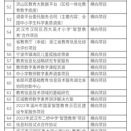
洪山区教育大数据平台（区校一体化教
横向项目
52
育数字底座）
调查平台委托服务合同（主要内容：全
横向项目
53
国中小学生科学素质调查）
武汉市汉阳区西大英才小学
“
智慧教
横向项目
54
育
”
合作项目
省教育厅（本级）浙江省教育信息化综
横向项目
55
合评价项目
56
宁波市镇海区儿童孤独症筛查
横向项目
57
教育信息化战略研究专家服务
横向项目
58
教师数字素养数字课程资源
横向项目
59
中小学教师数字素养调查项目
横向项目
省部共建基础教育信息技术服务湖北省
横向项目
60
协同创新中心
61
教育信息技术领域的基础研究
横向项目
62
区域教师数字素养测评解决方案
横向项目
2022
年温州市国家智慧教育示范区建
横向项目
63
设专家服务项目
64
2022
年武汉市二桥中学
“
智慧教育
”
项目
横向项目
65
信息科技试点合作协议
横向项目
武汉市汉阳区墨水湖小学
“VR+
教育
”
合
横向项目