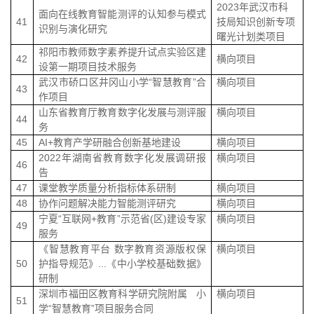
2023
年武汉市科
面向在线教育智能测评的认知参与模式
41
技局知识创新专项
识别与演化研究
曙光计划类项目
祁阳市教师数字素养提升试点实验区建
42
横向项目
设第一期项目技术服务
武汉市硚口区井冈山小学
“
智慧教育
”
合
横向项目
43
作项目
山东省教育厅教育数字化发展与测评服
横向项目
44
务
45
AI+
教育产学研融合创新基地建设
横向项目
2022
年湖南省教育数字化发展调研报
横向项目
46
告
47
课堂教学质量分析指标体系研制
横向项目
48
协作问题解决能力智能测评研究
横向项目
宁夏
“
互联网
+
教育
”
示范省
(
区
)
建设专家
横向项目
49
服务
《智慧教育平台 数字教育资源版权保
横向项目
50
护指导规范》
...
《中小学校基础数据》
研制
深圳市福田区教育科学研究院附属 小
横向项目
51
学
“
智慧教育
”
项目服务合同