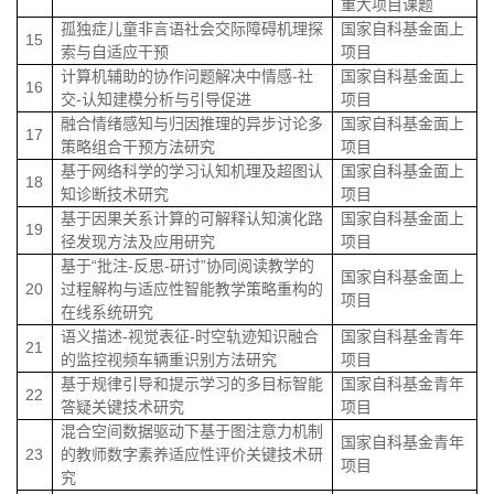
重大项目课题
孤独症儿童非言语社会交际障碍机理探
国家自科基金面上
15
索与自适应干预
项目
计算机辅助的协作问题解决中情感
-
社
国家自科基金面上
16
交
-
认知建模分析与引导促进
项目
融合情绪感知与归因推理的异步讨论多
国家自科基金面上
17
策略组合干预方法研究
项目
基于网络科学的学习认知机理及超图认
国家自科基金面上
18
知诊断技术研究
项目
基于因果关系计算的可解释认知演化路
国家自科基金面上
19
径发现方法及应用研究
项目
基于“批注
-
反思
-
研讨”协同阅读教学的
国家自科基金面上
20
过程解构与适应性智能教学策略重构的
项目
在线系统研究
语义描述
-
视觉表征
-
时空轨迹知识融合
国家自科基金青年
21
的监控视频车辆重识别方法研究
项目
基于规律引导和提示学习的多目标智能
国家自科基金青年
22
答疑关键技术研究
项目
混合空间数据驱动下基于图注意力机制
国家自科基金青年
23
的教师数字素养适应性评价关键技术研
项目
究