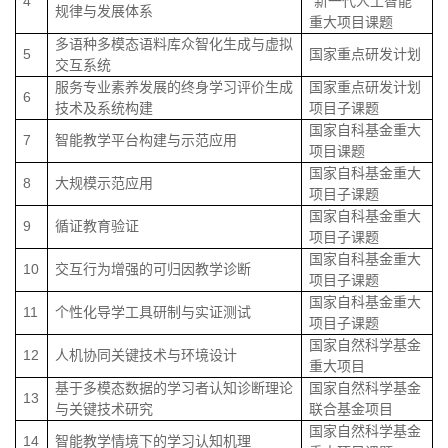
4
“新一代人工智能”
规律与发展体系
重大项目课题
多语种多模态语料库众智化生成与虚拟
5
国家重点研发计划
交互系统
服务专业素养发展的终身学习评价生成
国家重点研发计划
6
技术及系统构建
项目子课题
国家自科基金重大
7
智能教学平台构建与示范应用
项目课题
国家自科基金重大
8
大规模示范应用
项目子课题
国家自科基金重大
9
循证教育验证
项目子课题
国家自科基金重大
10
交互行为增强的可归因教学诊断
项目子课题
国家自科基金重大
11
个性化导学工具研制与实证测试
项目子课题
国家自然科学基金
12
人机协同关键技术与环境设计
重大项目
基于多模态数据的学习者认知诊断理论
国家自然科学基金
13
与关键技术研究
联合基金项目
国家自然科学基金
14
智能教学情境下的学习认知机理