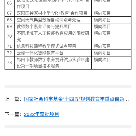
66
作项目
67
汉阳区钟家村小学
“VR+
教育
”
合作项目
横向项目
68
空间天气典型数据自动识别与处理
横向项目
69
教师数字素养评价与提升项目
横向项目
不同场域下人工智能教育应用的限度研
横向项目
70
究
71
信息科技课程教学模式试点项目
横向项目
72
云端一体化智能教育平台
横向项目
祁阳市教师数字素养提升试点实验区建
横向项目
73
设第一期项目技术服务
上一篇：
国家社会科学基金“十四五”规划教育学重点课题——智能技术赋能教育评价改革研究
下一篇：
2022年获批项目