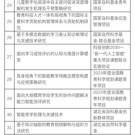
儿童数字化阅读中自主提问促进深度理
国家自科基金青年
24
解的发生机理及干预策略研究
项目
教育科技人才一体布局视角下的国际主
国家自科基金应急
25
要科学资助机构管理体系与资助机制研
管理项目
究
基于多模态数据的学习者认知诊断理论
国家自然科学基
26
与关键技术研究
金
-
联合基金项目
科技创新
2030
一
面向学习成效评价的认知与情感计算模
“新一代人工智能”
27
型
重大项目课题联合
实施协议
2023
年度全国教
具身视角下的智能教学场概念模型构建
28
育科学规划课题青
与应用策略研究
年项目
2023
年度全国教
面向大规模跨学段学生的协作问题解决
29
育科学规划课题青
能力智能测评研究
年项目
湖北省自科基金创
30
智能导学机理与关键技术
新群体项目
基于知识抽取的教育视频解构与组织方
湖北省自然科学基
31
法研究
金