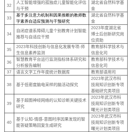
人工智能增强的孤独症儿童智能化评估
湖北省自然科学基
32
与干预
金
基于多注意力机制和因果推断的教师数
湖北省自然科学基
33
字素养自适应预测与干预研究
金
2023
年度湖北省
自闭症谱系障碍儿童个别教育计划智能
34
博士后创新研究岗
推荐与自适应干预
位资助
2023
年科技创新与信息化发展专项
-
师
教育部科学技术与
35
生信息素养监测
信息化司
智慧教育平台运行监测指标体系研究和
教育部科学技术与
36
分析报告编制
信息化司
37
语言文字工作年度统计数据库
教育部语用司
2023
年武汉市科
38
基于低密度脑电采样的脑活动探究
技局知识创新专项
基础研究类项目
2023
年武汉市科
基于超图神经网络的认知诊断关键技术
39
技局知识创新专项
研究
曙光计划类项目
2023
年武汉市科
基于认知
-
情感
-
意图时序因果发现的智
40
技局知识创新专项
能答疑策略回复生成研究
曙光计划类项目