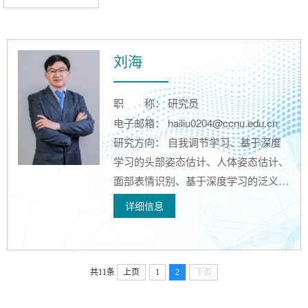
刘海
职
称： 研究员
电子邮箱： hailiu0204@ccnu.edu.cn
研究方向： 自我调节学习、基于深度
学习的头部姿态估计、人体姿态估计、
面部表情识别、基于深度学习的泛义学
习资源推荐、知识图谱、知识追踪
详细信息
共11条
上页
1
2
下页