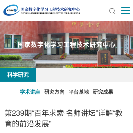
国家数字化学习工程技术研究中心
科学研究
学术讲座
研究方向
平台基地
研究成果
第239期“百年求索·名师讲坛”详解“教
育的前沿发展”