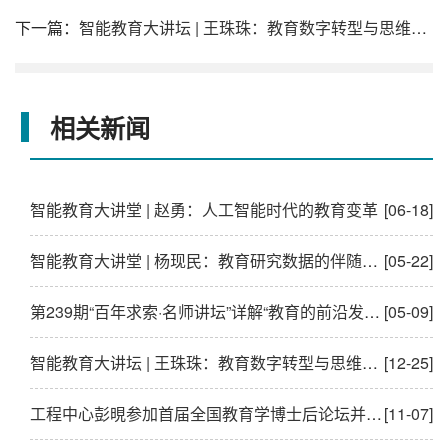
下一篇：
智能教育大讲坛 | 王珠珠：教育数字转型与思维方式的转变
相关新闻
智能教育大讲堂 | 赵勇：人工智能时代的教育变革
[06-18]
智能教育大讲堂 | 杨现民：教育研究数据的伴随式采集与应用实践
[05-22]
第239期“百年求索·名师讲坛”详解“教育的前沿发展”
[05-09]
智能教育大讲坛 | 王珠珠：教育数字转型与思维方式的转变
[12-25]
工程中心彭晛参加首届全国教育学博士后论坛并做主题分享
[11-07]