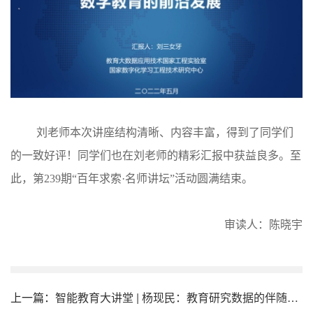
刘老师本次讲座结构清晰、内容丰富，得到了同学们
的一致好评！同学们也在刘老师的精彩汇报中获益良多。至
此，第239期“百年求索·名师讲坛”活动圆满结束。
审读人：陈晓宇
上一篇：
智能教育大讲堂 | 杨现民：教育研究数据的伴随式采集与应用实践