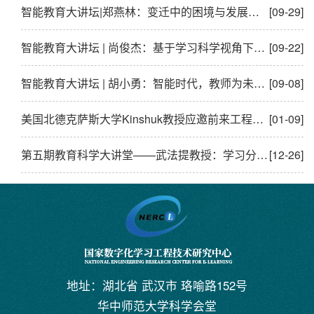
智能教育大讲坛|郑燕林：变迁中的困境与发展——一个正在路上的教育技术人的困惑与思考
[09-29]
​智能教育大讲坛 | 尚俊杰：基于学习科学视角下的游戏化学习研究
[09-22]
智能教育大讲坛 | 胡小勇：智能时代，教师为未知而教
[09-08]
美国北德克萨斯大学Kinshuk教授应邀前来工程中心举办讲座
[01-09]
第五期教育科学大讲堂——武法提教授：学习分析研究的探索与实践
[12-26]
地址：湖北省 武汉市 珞喻路152号
华中师范大学科学会堂