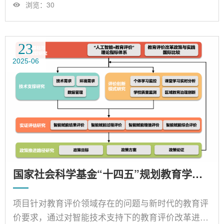
人为吴砥教授，总经费80万元。项目针对当前我国教
浏览：
30
育数字化转型面临定位内涵、厘清转型要素、明确推
进路径、评估转型效果等诸多需求，聚焦教育数字化
转型的国际比较研究，采用政策剖析、要点比较、路
23
径研究的总体思路，探究世界各国在教育数字化转型
2025-06
政策与标准规范的总体目标和逻辑，对比分析各国在
教育数字化转型过程中创新变革教育环境与资
源、......
国家社会科学基金“十四五”规划教育学重点课题——智能技术赋能教育评价改革研究
项目针对教育评价领域存在的问题与新时代的教育评
价要求，通过对智能技术支持下的教育评价改革进行