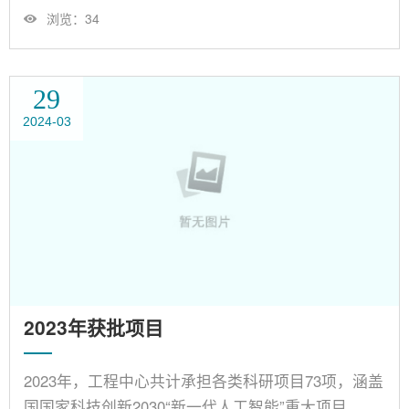
研究，力图实现智能技术赋能教育评价的理论创新，
浏览：
34
构建以智能技术为支撑、符合现实和未来需求的新时
代教育评价模式，研发应用于教育评价的关键智能技
术、平台系统以及标准规范。基于理论模式创新以及
29
技术研发，开展智能技术赋能教育结果评价、过程评
2024-03
价、增值评价、综合评价的实践示范，将研究与实践
结果进行归纳总结，为国家和地方有关教育评价的政
策的制定与实施提供依据。......
2023年获批项目
2023年，工程中心共计承担各类科研项目73项，涵盖
国国家科技创新2030“新一代人工智能”重大项目、国