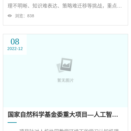
理不明晰、知识难表达、策略难迁移等挑战，重点研
究“物理-社会-信息”三元空间学习环境下“认知-情感-
浏览：
838
成效”相互作用机制、可释表征方法与具身发展策略
等问题，旨在建立支持学习主体智能计算与适性调节
的理论框架和技术体系，助力发展“知情共育”的智慧
08
教育。 通过项目研究，预期在学习者认知与情
2022-12
感计算方向取得多点突破与国际领跑，并在类脑智
能、具身智能等方向反......
国家自然科学基金委重大项目—人工智能赋能教与学的理论与关键技术研究