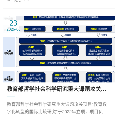
键技术开展攻关。具体包括构建多语种多模态语料库
标准体系，实现多语种多模态语料库众智化生成；研
究融合几何与外观特征的高精度人体动态建模技术，
23
构建高精度虚拟教师形象；研究数智驱动的虚拟教师
2025-06
智能交互技术，动态响应学习者个性化需求。通过突
破上述关键技术，为外交与商务场景的小语种智慧教
学提供关键支撑，......
教育部哲学社会科学研究重大课题攻关项目——教育数字化转型的国际比较研究
教育部哲学社会科学研究重大课题攻关项目“教育数
字化转型的国际比较研究”于2022年立项，项目负责