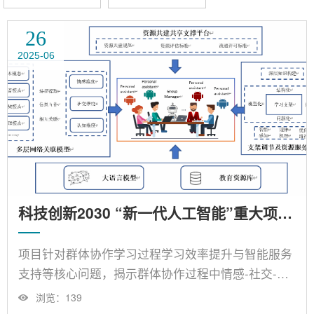
26
2025-06
科技创新2030 “新一代人工智能”重大项目——面向协作学习的资源组织与智能服务研究
项目针对群体协作学习过程学习效率提升与智能服务
支持等核心问题，揭示群体协作过程中情感-社交-认
知演化规律及作用机理，挖掘典型模式并分析成效归
浏览：
139
因，建立情感-社交-认知多层网络关联模型；研究基