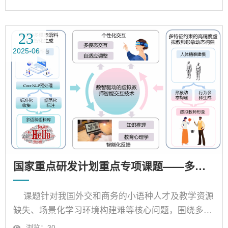
注入、教学行为流多层次对齐的大模型增强、融合场
景的教育智能体协同与进化、智慧教育多模态模型测
评与服务验证五个课题，旨在打造“1+M”智慧教育模
23
型新形态和“1+M+N”智慧教育服务新模式。 首创教育
2025-06
大模型塔式构建法，有望突破领域微调局限、揭示涌
现机理、拓展研究视野，助力多模态模型构建科学化
和智慧教育服务智能化。......
国家重点研发计划重点专项课题——多语种多模态语料库众智化生成与虚拟交互系统
课题针对我国外交和商务的小语种人才及教学资源
缺失、场景化学习环境构建难等核心问题，围绕多语
种多模态语料库众智化生成与虚拟教师智能交互的关
浏览：
30