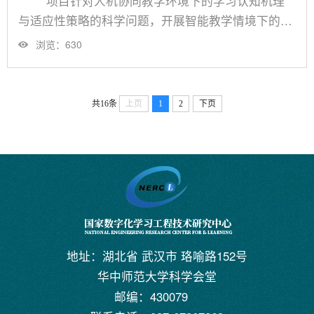
项目针对人机协同教学环境下的学习认知机理
与适应性策略的科学问题，开展智能教学情境下的学
习认知机理、人机协同关键技术与环境设计、跨媒体
浏览：
630
资源理解与个性化导学、智能教学策略设计与调节机
制、智能教学平台构建与示范应用五个课题研究，建
立具有国际先进水平的人机协同智能教学平台。
共16条
上页
1
2
下页
面向小学科学百万级用户，验证项目实施后的智能教
学成效，有望整体提升我国人工智能赋能教与学的效
能，让人工智能赋能教与......
地址：湖北省 武汉市 珞喻路152号
华中师范大学科学会堂
邮编：430079