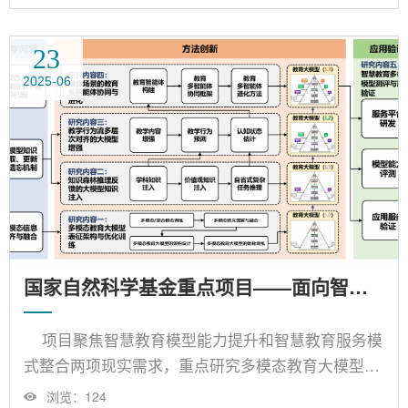
于多源多模态数据信息互补的动态评测方法，基于大
模型推理的学习情感调节策略、面向群体协作的路径
23
优化策略，以及面向深层知识构建的支架调节及资源
2025-06
服务策略；研究相关资源共建共创协同机制，构建资
源共建共享支撑平台；进而，构建基于智能体协作的
人机共生智能协作支撑服务系统。......
国家自然科学基金重点项目——面向智慧教育的多模态模型构建方法
项目聚焦智慧教育模型能力提升和智慧教育服务模
式整合两项现实需求，重点研究多模态教育大模型表
征架构与优化方法、知识森林推理反馈的大模型知识
浏览：
124