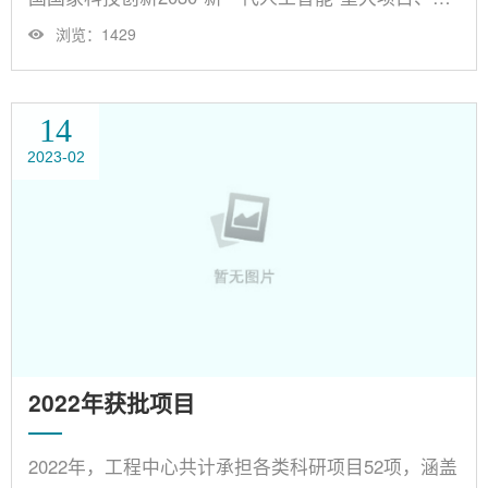
家自科基金重大项目课题等各级各类项目。 序号项目
浏览：
1429
名称项目来源1面向智慧教育的学习者认知与情感计
算研究国家科技创新2030“新一代人工智能”重大项目
2多时空跨尺度认知与情感规律挖掘方法国家科技创
14
新2030“新一代人工智能”重大项目课题3面向典型场
2023-02
景的学习者认知与情感发展验证国家科技创新
2031“新一代人工智能”重大项目......
2022年获批项目
2022年，工程中心共计承担各类科研项目52项，涵盖